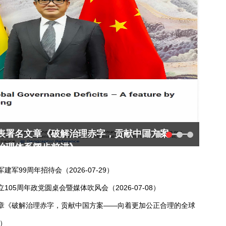
智能大会暨人工智能全球治理高级别会议开幕式
吹风会
习近平
驻加
非命
99周年招待会（2026-07-29）
05周年政党圆桌会暨媒体吹风会（2026-07-08）
章《破解治理赤字，贡献中国方案——向着更加公正合理的全球
0）