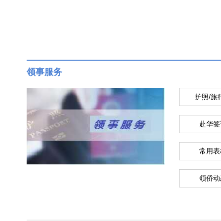
领事服务
护照/旅
赴华签
常用表
领侨动