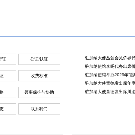
驻加纳大使丛耸会见侨界代表（
行证
公证/认证
驻加纳使馆李旸代办出席侨界元
驻加纳使馆举办2026年“温暖
证
收费标准
驻加纳大使童德发出席年度优
驻加纳大使童德发出席川渝商会
格
领事保护与协助
态
联系我们