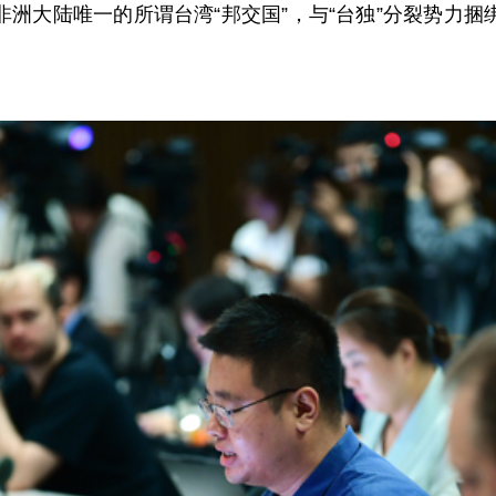
洲大陆唯一的所谓台湾“邦交国”，与“台独”分裂势力