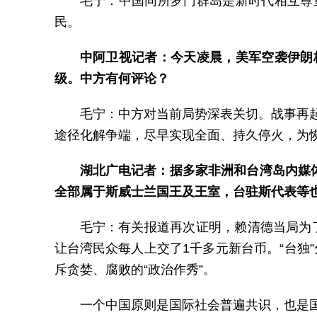
毛宁：中国同所罗门群岛是新时代相互尊
民。
中阿卫视记者：今天凌晨，美军空袭伊朗
级。中方有何评论？
毛宁：中方对当前局势深表关切。战事再
途径化解争端，尽早实现全面、持久停火，为
湖北广电记者：据多家非洲和台湾岛内媒
全部属于斯威士兰国王及王室，台驻斯代表等
毛宁：有关报道再次证明，赖清德当局为了
让台湾民众每人上交了1千多元新台币。“台独
斥贪婪、腐败的“政治作秀”。
一个中国原则是国际社会普遍共识，也是