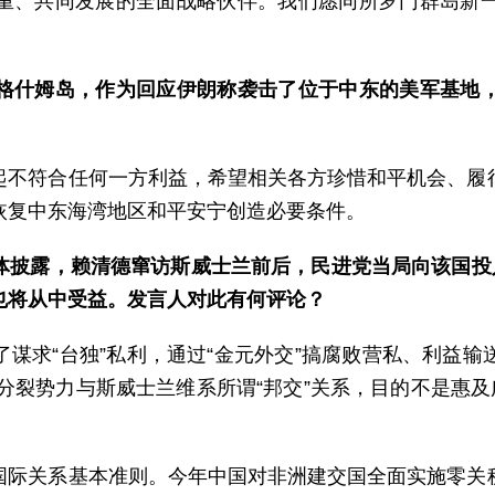
重、共同发展的全面战略伙伴。我们愿同所罗门群岛新
格什姆岛，作为回应伊朗称袭击了位于中东的美军基地
起不符合任何一方利益，希望相关各方珍惜和平机会、履
恢复中东海湾地区和平安宁创造必要条件。
体披露，赖清德窜访斯威士兰前后，民进党当局向该国投入
也将从中受益。发言人对此有何评论？
谋求“台独”私利，通过“金元外交”搞腐败营私、利益
”分裂势力与斯威士兰维系所谓“邦交”关系，目的不是惠及
国际关系基本准则。今年中国对非洲建交国全面实施零关