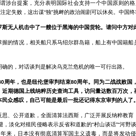
所谓涉台提案，充分表明国际社会支持一个中国原则的格局
场注定失败，这出谋“独”挑衅的政治闹剧可以休矣。中国
罗斯无人机击中了一艘位于黑海的中国货轮。请问中方对
掌握的情况，相关船只系马绍尔群岛籍，船上有中国籍船
明确的，对话谈判是解决乌克兰危机的唯一可行出路。
80周年，也是纽伦堡审判结束80周年。同为二战战败国
。近期德国上线纳粹历史查询工具，访问量达数百万次，
本民众感叹，自己可能是最后一批还记得东京审判的人了
反思、公开道歉，全面清算法西斯，广泛开展反纳粹教育
，淡化对殖民侵略表示反省和道歉的“村山谈话”“河野
多年来，日本没有彻底清算军国主义遗毒，而是将发动