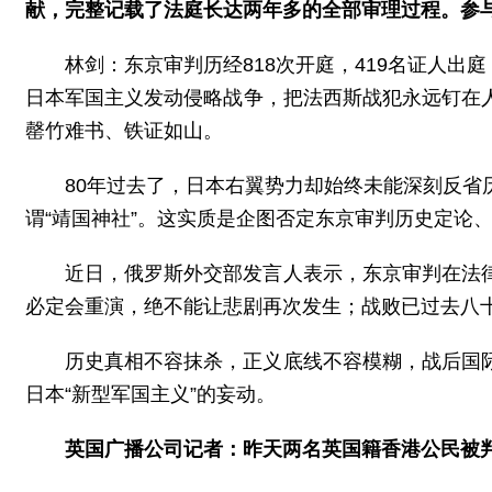
献，完整记载了法庭长达两年多的全部审理过程。参
林剑：东京审判历经818次开庭，419名证人出
日本军国主义发动侵略战争，把法西斯战犯永远钉在
罄竹难书、铁证如山。
80年过去了，日本右翼势力却始终未能深刻反
谓“靖国神社”。这实质是企图否定东京审判历史定论
近日，俄罗斯外交部发言人表示，东京审判在法
必定会重演，绝不能让悲剧再次发生；战败已过去八
历史真相不容抹杀，正义底线不容模糊，战后国
日本“新型军国主义”的妄动。
英国广播公司记者：昨天两名英国籍香港公民被